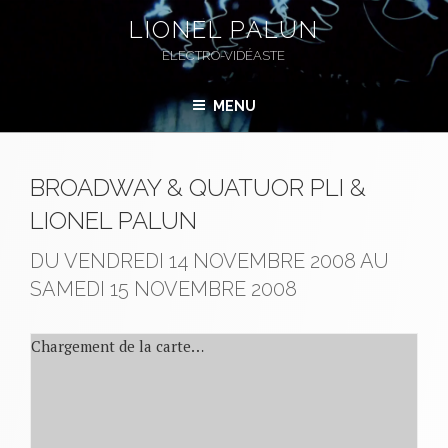
Aller
LIONEL PALUN
au
ELECTRO-VIDÉASTE
contenu
principal
MENU
BROADWAY & QUATUOR PLI &
LIONEL PALUN
DU VENDREDI 14 NOVEMBRE 2008 AU
SAMEDI 15 NOVEMBRE 2008
Chargement de la carte…