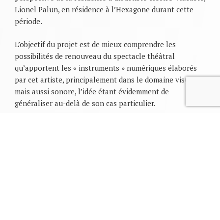
Lionel Palun, en résidence à l’Hexagone durant cette
période.
L’objectif du projet est de mieux comprendre les
possibilités de renouveau du spectacle théâtral
qu’apportent les « instruments » numériques élaborés
par cet artiste, principalement dans le domaine visuel,
mais aussi sonore, l’idée étant évidemment de
généraliser au-delà de son cas particulier.
Dans cette perspective les membres de Litt&Arts (en
l’occurrence deux enseignants-chercheurs, Patrick Pajon
et Marie-Agnès Cathiard et un post-doctorant, Clément
Pelissier, qui suit la résidence de Lionel Palun en
l’accompagnant dans ses interventions auprès du
public) mènent leurs recherches dans trois directions :
un travail s’inscrivant dans la lignée de « l’archéologie
des médias », à savoir la volonté de situer le travail de