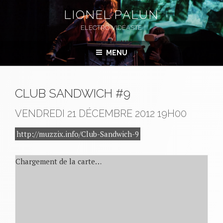
Aller
LIONEL PALUN
au
ELECTRO-VIDÉASTE
contenu
principal
MENU
CLUB SANDWICH #9
VENDREDI 21 DÉCEMBRE 2012
19H00
http://muzzix.info/Club-Sandwich-9
Chargement de la carte…