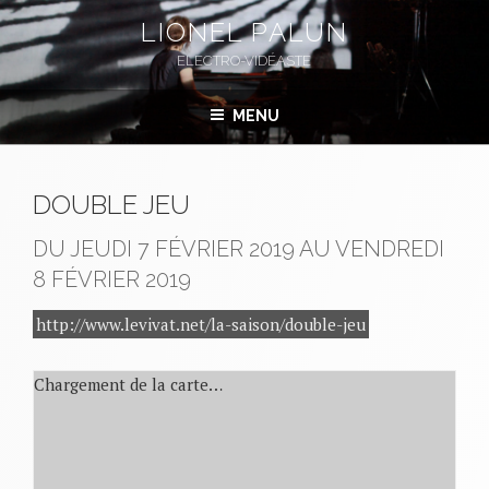
Aller
LIONEL PALUN
au
ELECTRO-VIDÉASTE
contenu
principal
MENU
DOUBLE JEU
DU JEUDI 7 FÉVRIER 2019 AU VENDREDI
8 FÉVRIER 2019
http://www.levivat.net/la-saison/double-jeu
Chargement de la carte…