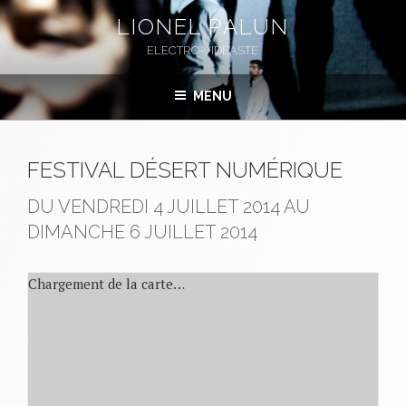
Aller
LIONEL PALUN
au
ELECTRO-VIDÉASTE
contenu
principal
MENU
FESTIVAL DÉSERT NUMÉRIQUE
DU VENDREDI 4 JUILLET 2014 AU
DIMANCHE 6 JUILLET 2014
Chargement de la carte…