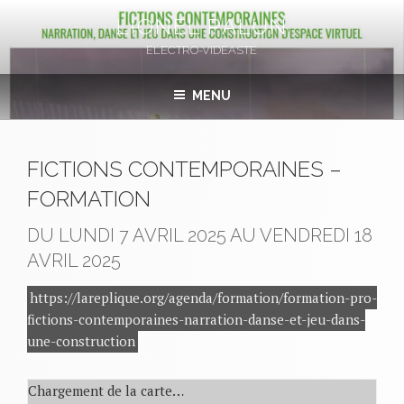
Aller
LIONEL PALUN
au
ELECTRO-VIDÉASTE
contenu
principal
MENU
FICTIONS CONTEMPORAINES –
FORMATION
DU LUNDI 7 AVRIL 2025 AU VENDREDI 18
AVRIL 2025
https://lareplique.org/agenda/formation/formation-pro-
fictions-contemporaines-narration-danse-et-jeu-dans-
une-construction
Chargement de la carte…