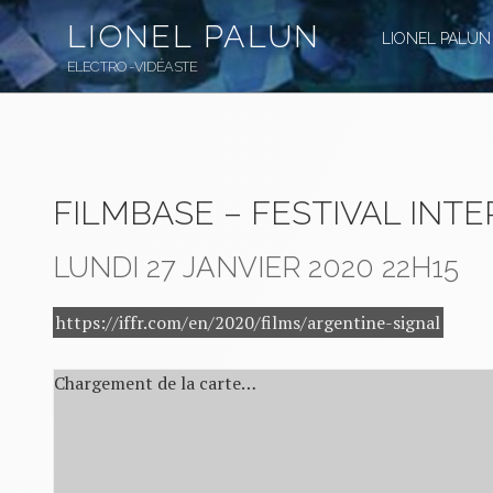
Aller
LIONEL PALUN
au
LIONEL PALUN
contenu
ELECTRO-VIDÉASTE
principal
FILMBASE – FESTIVAL INT
LUNDI 27 JANVIER 2020
22H15
https://iffr.com/en/2020/films/argentine-signal
Chargement de la carte…