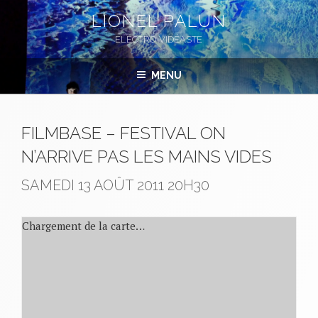
Aller
LIONEL PALUN
au
ELECTRO-VIDÉASTE
contenu
principal
MENU
FILMBASE – FESTIVAL ON
N’ARRIVE PAS LES MAINS VIDES
SAMEDI 13 AOÛT 2011
20H30
Chargement de la carte…