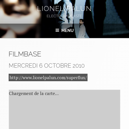
Aller
LIONEL PALUN
au
ELECTRO-VIDÉASTE
contenu
principal
MENU
FILMBASE
MERCREDI 6 OCTOBRE 2010
http://www.lionelpalun.com/superflux/
Chargement de la carte…