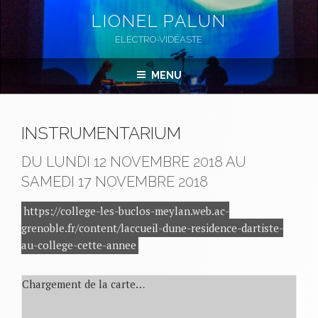
Aller
LIONEL PALUN
au
ELECTRO-VIDÉASTE
contenu
principal
MENU
INSTRUMENTARIUM
DU LUNDI 12 NOVEMBRE 2018 AU
SAMEDI 17 NOVEMBRE 2018
https://college-les-buclos-meylan.web.ac-
grenoble.fr/content/laccueil-dune-residence-dartiste-
au-college-cette-annee
Chargement de la carte…