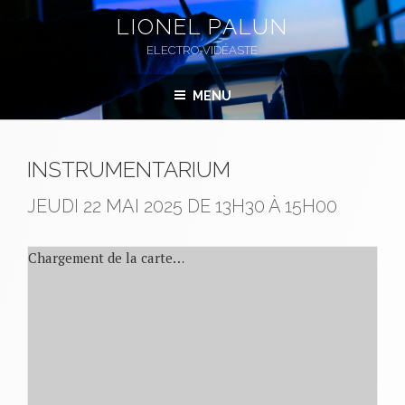
Aller
LIONEL PALUN
au
ELECTRO-VIDÉASTE
contenu
principal
MENU
INSTRUMENTARIUM
JEUDI 22 MAI 2025
DE 13H30 À 15H00
Chargement de la carte…