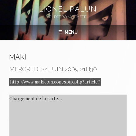
Aller
LIONEL PALUN
au
ELECTRO-VIDÉASTE
contenu
principal
MENU
MAKI
MERCREDI 24 JUIN 2009
21H30
http://www.makicom.com/spip.php?article7
Chargement de la carte…