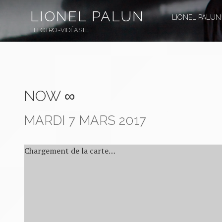
Aller
LIONEL PALUN
au
LIONEL PALUN
contenu
ELECTRO-VIDÉASTE
principal
NOW ∞
MARDI 7 MARS 2017
Chargement de la carte…