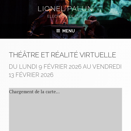
Aller
LIONEL PALUN
au
ELECTRO-VIDÉASTE
contenu
principal
MENU
THÉÂTRE ET RÉALITÉ VIRTUELLE
DU LUNDI 9 FÉVRIER 2026 AU VENDREDI
13 FÉVRIER 2026
Chargement de la carte…