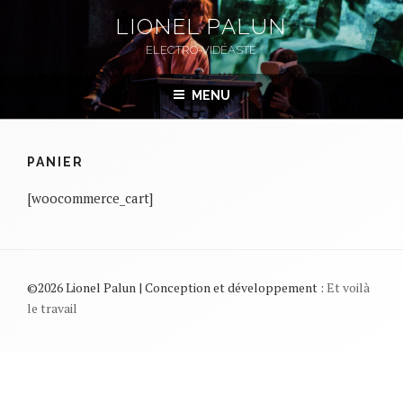
Aller
LIONEL PALUN
au
ELECTRO-VIDÉASTE
contenu
principal
MENU
PANIER
[woocommerce_cart]
©2026 Lionel Palun | Conception et développement :
Et voilà
le travail