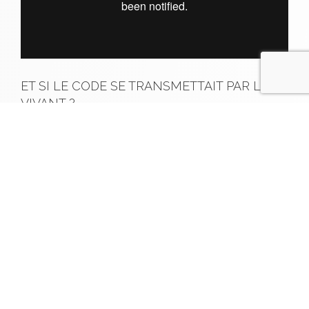
ET SI LE CODE SE TRANSMETTAIT PAR LE
VIVANT ?
C’est l’hypothèse de l’anthropologue Jérémy Narby
dans son ouvrage Le Serpent Cosmique, que nous avons
choisi d’adapter sous forme de monologue intérieur à
plusieurs voix décrivant l’errance, les intuitions et
hallucinations d’un chercheur entraîné dans l’euphorie
intellectuelle des corrélations qu’il fait entre les hélices
de l’ADN et la vision des serpents entrelacés visible
dans toutes les iconographies de l’Égypte Antique aux
peintures des amérindiens…