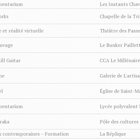
mentarium
Les Instants Chav
orks
Chapelle de la Tri
 et réalité virtuelle
Théâtre des Passe
auvage
Le Bunker Paillet
ill Guitar
CCA Le Millénaire
ne
Galerie de L'artis
el
Église de Saint-M
mentarium
Lycée polyvalent 
raka
Pôle des cultures 
ns contemporaines – Formation
La Réplique