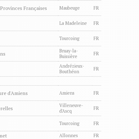
 Provinces Françaises
Maubeuge
FR
La Madeleine
FR
Tourcoing
FR
Bruay-la-
ens
FR
Buissière
Andrézieux-
FR
Bouthéon
ure d'Amiens
Amiens
FR
Villeneuve-
relles
FR
d'Ascq
Tourcoing
FR
met
Allonnes
FR