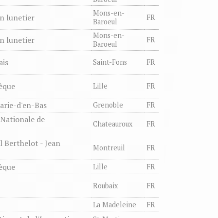
Mons-en-
an lunetier
FR
Baroeul
Mons-en-
an lunetier
FR
Baroeul
ais
Saint-Fons
FR
èque
Lille
FR
arie-d'en-Bas
Grenoble
FR
 Nationale de
Chateauroux
FR
 Berthelot - Jean
Montreuil
FR
èque
Lille
FR
Roubaix
FR
La Madeleine
FR