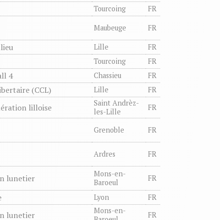
Tourcoing
FR
Maubeuge
FR
lieu
Lille
FR
Tourcoing
FR
ll 4
Chassieu
FR
ibertaire (CCL)
Lille
FR
Saint Andrèz-
ration lilloise
FR
les-Lille
Grenoble
FR
Ardres
FR
Mons-en-
an lunetier
FR
Baroeul
e
Lyon
FR
Mons-en-
an lunetier
FR
Baroeul