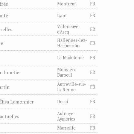
irés
Montreuil
FR
nité
Lyon
FR
Villeneuve-
relles
FR
d'Ascq
Hallennes-lez-
te
FR
Haubourdin
La Madeleine
FR
Mons-en-
an lunetier
FR
Baroeul
Autreville-sur-
artin
FR
la-Renne
Élisa Lemonnier
Douai
FR
Aulnoye-
actuelles
FR
Aymeries
Marseille
FR