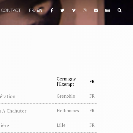
CONTACT
FR
/
EN
FACEBOOK
TWITTER
VIMEO
INSTAGRAM
CONTACT
NEWSLETT
SEAR
Germigny-
FR
l'Exempt
bération
Grenoble
FR
u A Chahuter
Hellemmes
FR
rière
Lille
FR