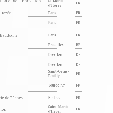
ion et de l'Innovation -
St-Martin-
FR
d’Hères
 Dorée
Paris
FR
Paris
FR
 Baudouin
Paris
FR
Bruxelles
BE
Dresden
DE
Dresden
DE
Saint-Genis-
FR
Pouilly
Tourcoing
FR
rie de Râches
Râches
FR
Saint-Martin-
llon
FR
d'Hères