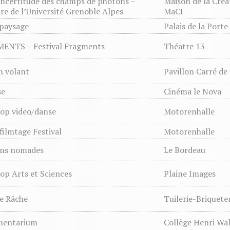
incertitude des champs de photons –
Maison de la Créat
re de l’Université Grenoble Alpes
MaCI
paysage
Palais de la Porte
NTS – Festival Fragments
Théatre 13
n volant
Pavillon Carré de
se
Cinéma le Nova
op video/danse
Motorenhalle
ilmtage Festival
Motorenhalle
ons nomades
Le Bordeau
op Arts et Sciences
Plaine Images
e Râche
Tuilerie-Briquete
mentarium
Collège Henri Wa