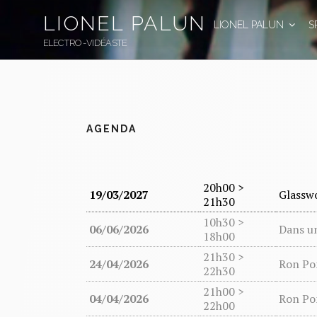
Skip
LIONEL PALUN
to
LIONEL PALUN
S
content
ELECTRO-VIDÉASTE
AGENDA
20h00 >
19/03/2027
Glassw
21h30
10h30 >
06/06/2026
Dans un
18h00
21h30 >
24/04/2026
Ron Po
22h30
21h00 >
04/04/2026
Ron Po
22h00