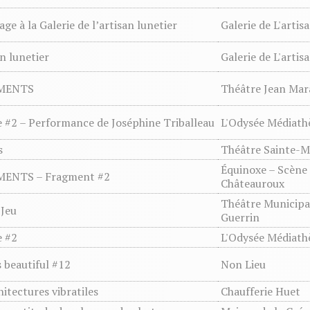
age à la Galerie de l’artisan lunetier
Galerie de L'artis
an lunetier
Galerie de L'artis
MENTS
Théâtre Jean Mar
 #2 – Performance de Joséphine Triballeau
L'Odysée Médiath
s
Théâtre Sainte-M
Équinoxe – Scène
ENTS – Fragment #2
Châteauroux
Théâtre Municipal
 Jeu
Guerrin
e #2
L'Odysée Médiath
s beautiful #12
Non Lieu
hitectures vibratiles
Chaufferie Huet