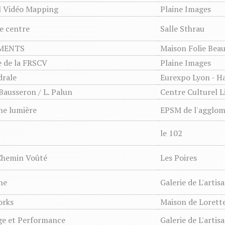
al Vidéo Mapping
Plaine Images
e centre
Salle Sthrau
MENTS
Maison Folie Beau
e de la FRSCV
Plaine Images
drale
Eurexpo Lyon - Ha
Bausseron / L. Palun
Centre Culturel L
ne lumière
EPSM de l'agglomé
le 102
Chemin Voûté
Les Poires
ne
Galerie de L'artis
orks
Maison de Lorett
ge et Performance
Galerie de L'artis