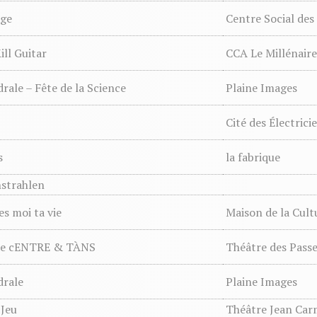
age
Centre Social des
ill Guitar
CCA Le Millénaire
rale – Fête de la Science
Plaine Images
Cité des Électrici
s
la fabrique
strahlen
s moi ta vie
Maison de la Cult
le cENTRE & TÀNS
Théâtre des Passe
drale
Plaine Images
 Jeu
Théâtre Jean Car