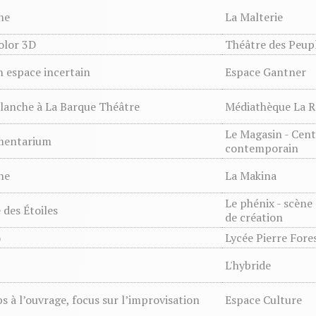
ne
La Malterie
olor 3D
Théâtre des Peupl
 espace incertain
Espace Gantner
lanche à La Barque Théâtre
Médiathèque La R
Le Magasin - Cent
mentarium
contemporain
ne
La Makina
Le phénix - scène
des Étoiles
de création
)
Lycée Pierre Fore
L'hybride
s à l’ouvrage, focus sur l’improvisation
Espace Culture