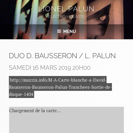
Aller
LIONEL PALUN
au
ELECTRO-VIDÉASTE
contenu
principal
MENU
DUO D. BAUSSERON / L. PALUN
SAMEDI 16 MARS 2019
20H00
http://muzzix.info/M-A-Carte-blanche-a-David-
Bausseron-Bausseron-Palun-Tranchees-Sortie-de-
disque-1404
Chargement de la carte…