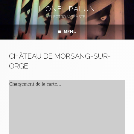
Aller
LIONEL PALUN
au
ELECTRO-VIDÉASTE
contenu
principal
MENU
CHÂTEAU DE MORSANG-SUR-
ORGE
Chargement de la carte…