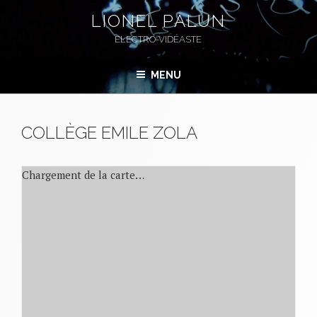
Aller
LIONEL PALUN
au
ELECTRO-VIDÉASTE
contenu
principal
MENU
COLLÈGE EMILE ZOLA
Chargement de la carte…