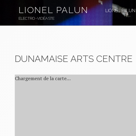
Aller
LIONEL PALUN
au
LIONEL PALUN
contenu
ELECTRO-VIDÉASTE
principal
DUNAMAISE ARTS CENTRE
Chargement de la carte…