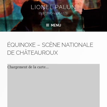
Aller
LIONEL PALUN
au
ELECTRO-VIDÉASTE
contenu
principal
MENU
ÉQUINOXE – SCÈNE NATIONALE
DE CHÂTEAUROUX
Chargement de la carte…