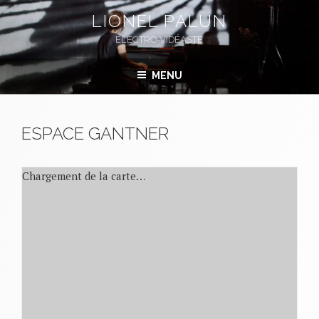
Aller
LIONEL PALUN
au
ELECTRO-VIDÉASTE
contenu
principal
MENU
ESPACE GANTNER
Chargement de la carte…