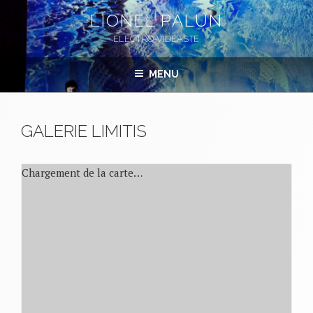
Aller
LIONEL PALUN
au
ELECTRO-VIDÉASTE
contenu
principal
MENU
GALERIE LIMITIS
Chargement de la carte…