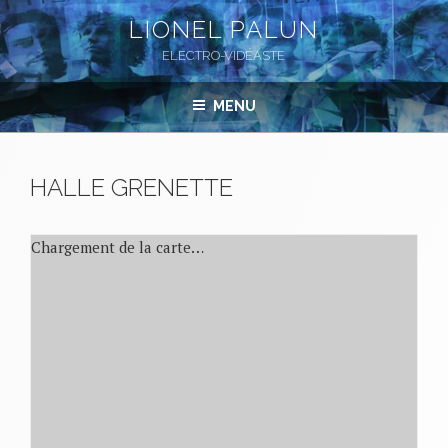
Aller
LIONEL PALUN
au
ELECTRO-VIDÉASTE
contenu
principal
MENU
HALLE GRENETTE
Chargement de la carte…