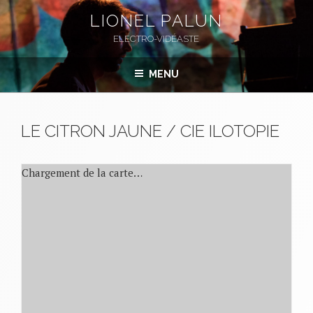
Aller
LIONEL PALUN
au
ELECTRO-VIDÉASTE
contenu
principal
MENU
LE CITRON JAUNE / CIE ILOTOPIE
Chargement de la carte…