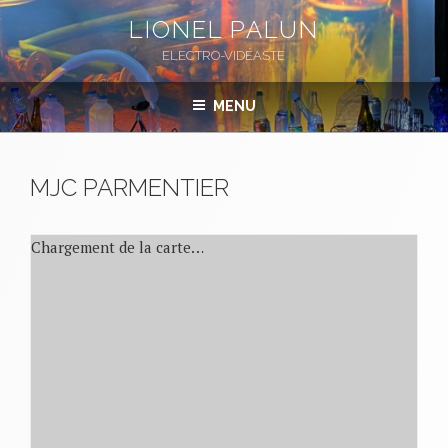
Aller
LIONEL PALUN
au
ELECTRO-VIDÉASTE
contenu
principal
MENU
MJC PARMENTIER
Chargement de la carte…