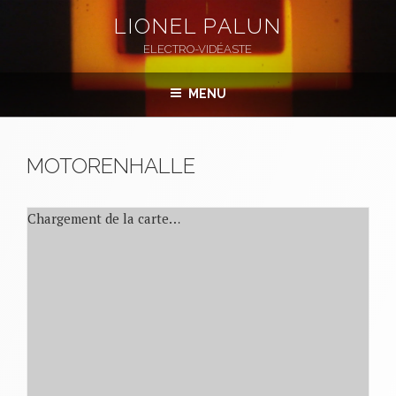
Aller
LIONEL PALUN
au
ELECTRO-VIDÉASTE
contenu
principal
MENU
MOTORENHALLE
Chargement de la carte…