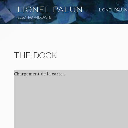
Aller
LIONEL PALUN
au
LIONEL PALUN
contenu
ELECTRO-VIDÉASTE
principal
THE DOCK
Chargement de la carte…