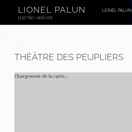
Aller
LIONEL PALUN
au
LIONEL PALUN
contenu
ELECTRO-VIDÉASTE
principal
THÉÂTRE DES PEUPLIERS
Chargement de la carte…