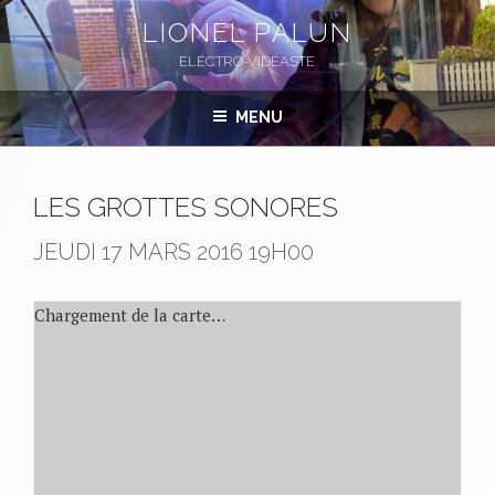
Aller
LIONEL PALUN
au
ELECTRO-VIDÉASTE
contenu
principal
MENU
LES GROTTES SONORES
JEUDI 17 MARS 2016
19H00
Chargement de la carte…