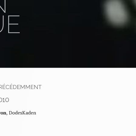
N
UE
RÉCÉDEMMENT
010
yon
, DodesKaden