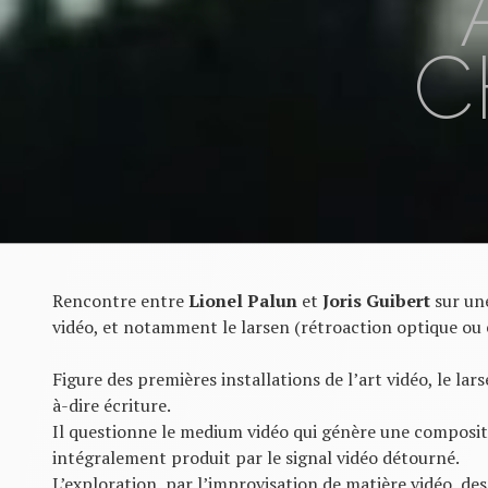
C
Rencontre entre
Lionel Palun
et
Joris Guibert
sur un
vidéo, et notamment le larsen (rétroaction optique ou é
Figure des premières installations de l’art vidéo, le lars
à-dire écriture.
Il questionne le medium vidéo qui génère une composit
intégralement produit par le signal vidéo détourné.
L’exploration, par l’improvisation de matière vidéo, des 