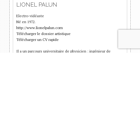
LIONEL PALUN
Electro-vidéaste
Né en 1972.
http://www.lionelpalun.com
Télécharger le dossier artistique
Télécharger un CV rapide
Il a un parcours universitaire de physicien : ingénieur de
l’ENSPG (Physique) et docteur de l’UJF (nanoélectronique). Il a
travaillé 2 ans comme enseignant chercheur à Grenoble au
LPCS (électronique). Après une rencontre avec la danse
contemporaine et en particulier le travail de la Cie Pascoli, il
bifurque vers une recherche singulière autour du rapport entre
l’image et la scène, visant à faire de ce média un acteur à part
entière du spectacle, au même titre que la danse, le texte, le
son ou la lumière.
Lionel Palun est co-fondateur de l’association
720 Digital
,
membre du comité de rédaction du magazine trimestriel
Revue
& Corrigée
et a été membre de la collégiale du
102
et membre
pendant 5 ans du conseil d’administration de
CitéDanse
.
De 2015 à 2017 il a été en résidence à l’Atelier Arts Sciences à
Grenoble dans le cadre du projet H2020 Europe-Japon Festival.