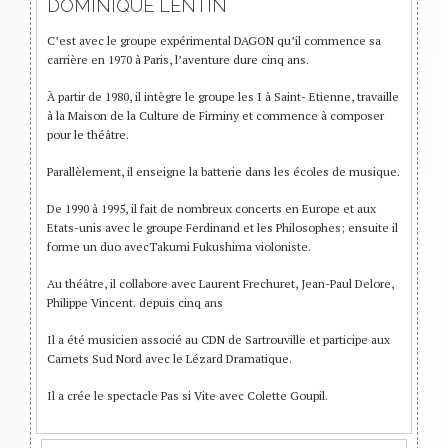
DOMINIQUE LENTIN
C’est avec le groupe expérimental DAGON qu’il commence sa
carrière en 1970 à Paris, l’aventure dure cinq ans.
À partir de 1980, il intègre le groupe les I à Saint- Etienne, travaille
à la Maison de la Culture de Firminy et commence à composer
pour le théâtre.
Parallèlement, il enseigne la batterie dans les écoles de musique.
De 1990 à 1995, il fait de nombreux concerts en Europe et aux
Etats-unis avec le groupe Ferdinand et les Philosophes; ensuite il
forme un duo avecTakumi Fukushima violoniste.
Au théâtre, il collabore avec Laurent Frechuret, Jean-Paul Delore,
Philippe Vincent. depuis cinq ans
Il a été musicien associé au CDN de Sartrouville et participe aux
Carnets Sud Nord avec le Lézard Dramatique.
Il a crée le spectacle Pas si Vite avec Colette Goupil.